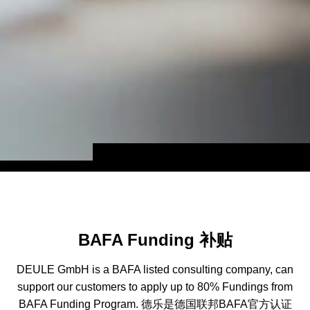
BAFA Funding 补贴
DEULE GmbH is a BAFA listed consulting company, can
support our customers to apply up to 80% Fundings from
BAFA Funding Program. 德乐是德国联邦BAFA官方认证